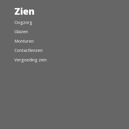
mogelijk. Kom langs om u uitgebreid te laten
Zien
voorlichten.
Oogzorg
Glazen
Monturen
Contactlenzen
Vergoeding zien